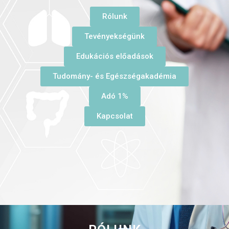
Rólunk
Tevényekségünk
Edukációs előadások
Tudomány- és Egészségakadémia
Adó 1%
Kapcsolat