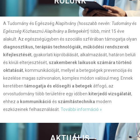
RÓLUNK
A Tudomány és Egészség Alapítvány
(hosszabb nevén: Tudomány és
Egészség Közhasznú Alapítvány a Betegekért)
több, mint 15 éve
alakult. Az egészségügyben és szociális szférában támogatja olyan
diagnosztikus, terápiás technológiák, működési rendszerek
kifejlesztését
, gyakorlati kipróbálását, alkalmazását, határon belüli
és kívüli elterjesztését,
szakemberek laikusok számára történő
oktatását
, kommunikációját, mellyel a betegségek prevenciója és
kezelése magas színvonalon, komplex módon valósul meg. Ennek
keretében
támogatja és elősegíti a betegek
átfogó, az
orvostudomány több területére egy időben
kiterjedő vizsgálatát
,
ehhez a
kommunikáció
és
számítástechnika
modern
eszközeinek felhasználását.
További információ »
AKTUÁLIS