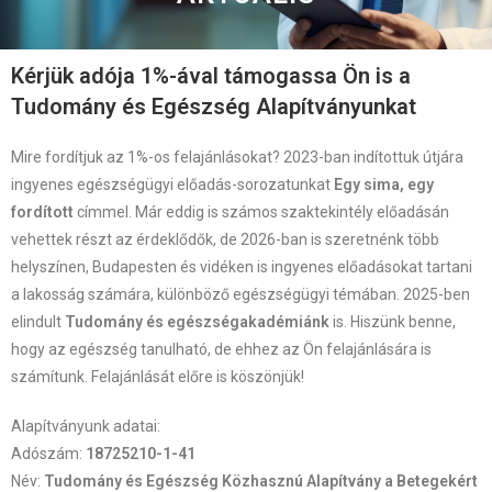
Kérjük adója 1%-ával támogassa Ön is a
Tudomány és Egészség Alapítványunkat
Mire fordítjuk az 1%-os felajánlásokat? 2023-ban indítottuk útjára
ingyenes egészségügyi előadás-sorozatunkat
Egy sima, egy
fordított
címmel. Már eddig is számos szaktekintély előadásán
vehettek részt az érdeklődők, de 2026-ban is szeretnénk több
helyszínen, Budapesten és vidéken is ingyenes előadásokat tartani
a lakosság számára, különböző egészségügyi témában. 2025-ben
elindult
Tudomány és egészségakadémiánk
is. Hiszünk benne,
hogy az egészség tanulható, de ehhez az Ön felajánlására is
számítunk. Felajánlását előre is köszönjük!
Alapítványunk adatai:
Adószám:
18725210-1-41
Név:
Tudomány és Egészség Közhasznú Alapítvány a Betegekért