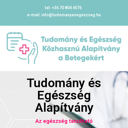
tel: +36 70 804 4576
e-mail: info@tudomanyesegeszseg.hu
Tudomány és
Egészség
Alapítvány
Az egészség tanulható