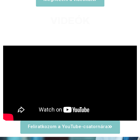
VIDEÓK
Iratkozzon fel YouTube csatornánkra,
ahol számtalan videós tartalommal
találkozhat!
Feliratkozom a YouTube-csatornára