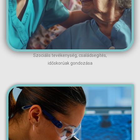
Szociális tevékenység, családsegítés,
időskorúak gondozása