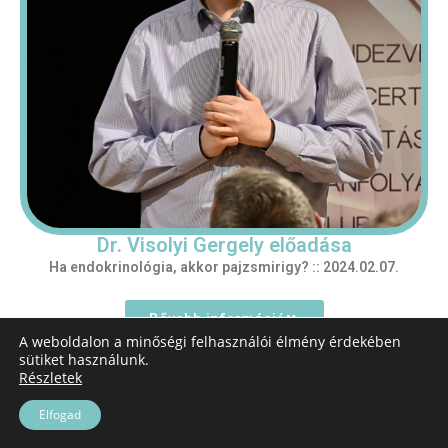
Dr. Visolyi Gergely előadása
Ha endokrinológia, akkor pajzsmirigy? :: 2024.02.07.
Bővebb információ
A weboldalon a minőségi felhasználói élmény érdekében
sütiket használunk.
Részletek
Elfogad