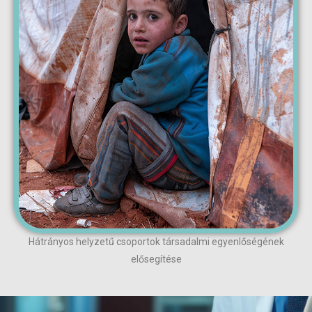
Hátrányos helyzetű csoportok társadalmi egyenlőségének
elősegítése