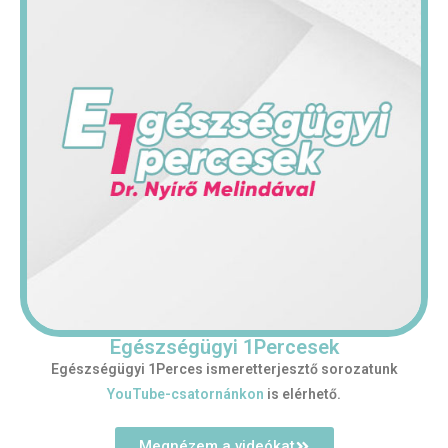
Egészségügyi 1Percesek
Egészségügyi 1Perces ismeretterjesztő sorozatunk
YouTube-csatornánkon
is elérhető.
Megnézem a videókat